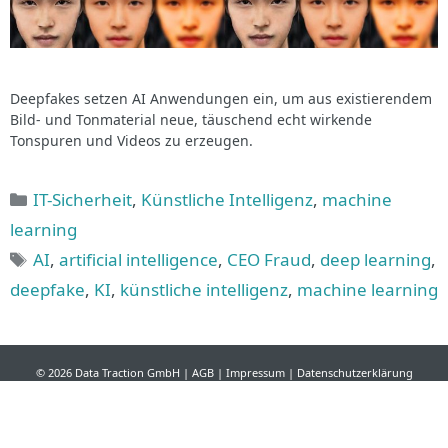
Deepfakes setzen AI Anwendungen ein, um aus existierendem
Bild- und Tonmaterial neue, täuschend echt wirkende
Tonspuren und Videos zu erzeugen.
Kategorien
IT-Sicherheit
,
Künstliche Intelligenz
,
machine
learning
Schlagwörter
AI
,
artificial intelligence
,
CEO Fraud
,
deep learning
,
deepfake
,
KI
,
künstliche intelligenz
,
machine learning
© 2026
Data Traction GmbH
|
AGB
|
Impressum
|
Datenschutzerklärung